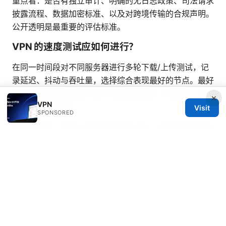
重点看：是否有独立审计、明确的无日志政策、司法请求
披露流程、数据加密标准、以及对跨境传输的合规声明。
公开透明是最重要的评估标准。
VPN 的速度测试应如何进行？
在同一时间段对不同服务器进行多轮下载/上传测试，记
录延迟、抖动与吞吐量，选择综合表现最好的节点。最好
在你主要使用的设备上进行实际场景测试（如视频、游
×
VPN
戏、大文件下载）。
Visit
SPONSORED
你如果需要，我可以根据你的实际设备、常用地区和目标
用途，给出一个定制的 VPN 下载与安装清单，帮助你在
最短时间内获得稳定可靠的网络保护。
© Overfl0wed 2026