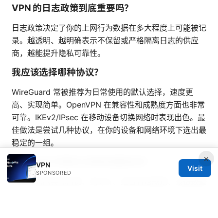
VPN 的日志政策到底重要吗？
日志政策决定了你的上网行为数据在多大程度上可能被记
录。越透明、越明确表示不保留或严格隔离日志的供应
商，越能提升隐私可靠性。
我应该选择哪种协议？
WireGuard 常被推荐为日常使用的默认选择，速度更
高、实现简单。OpenVPN 在兼容性和成熟度方面也非常
可靠。IKEv2/IPsec 在移动设备切换网络时表现出色。最
佳做法是尝试几种协议，在你的设备和网络环境下选出最
稳定的一组。
×
购买 VPN 时要关注哪些隐藏成本？
VPN
Visit
SPONSORED
关注计划的实际月费、续订价、是否有退款期、设备数量
上限、是否包含专用 IP、以及是否有额外的税费或服务
费。比较同类套餐时，别只看首年价格，续费价格往往更