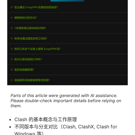
Parts of this article were generated with AI assistance.
Please double-check important details before relying on
them.
Clash 的基本概念与工作原理
不同版本与分支对比（Clash, ClashX, Clash for
Windows 等）