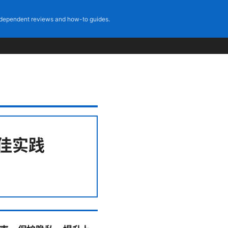
dependent reviews and how-to guides.
与最佳实践