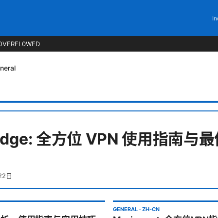
In
OVERFL0WED
neral
t edge: 全方位 VPN 使用指南
22日
GENERAL
·
ZH-CN