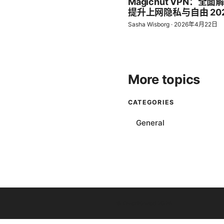
Magichut VPN：
提升上网隐私与自由 20
Sasha Wisborg
·
2026年4月22日
More topics
CATEGORIES
General
© Overfl0wed 2026