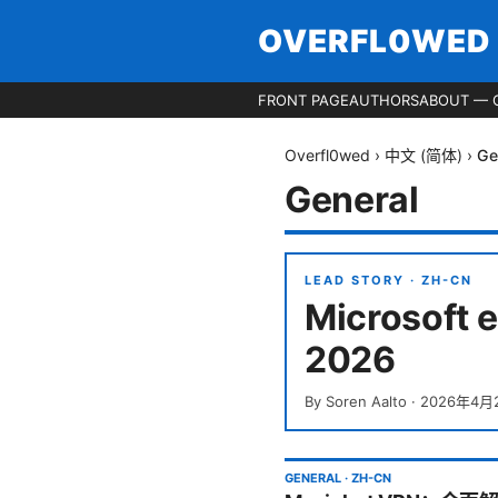
OVERFL0WED
FRONT PAGE
AUTHORS
ABOUT — 
Overfl0wed
›
中文 (简体)
›
Ge
General
LEAD STORY ·
ZH-CN
Microsof
2026
By
Soren Aalto
·
2026年4月
GENERAL
·
ZH-CN