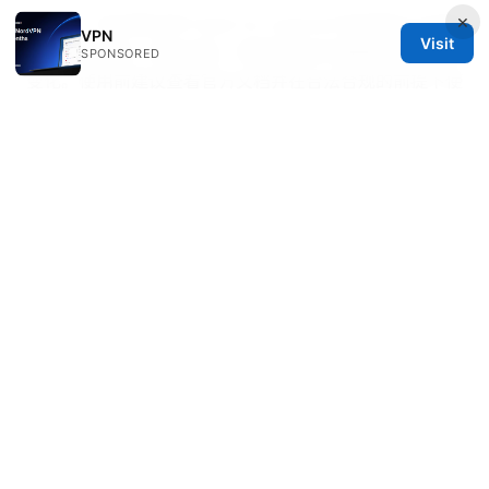
×
请注意：本文展示的“Clash for android”信息基于公开资
VPN
Visit
料与常见实践，具体功能、界面和版本可能随时间更新而
SPONSORED
变化。使用前建议查看官方文档并在合法合规的前提下使
用相关工具。
更多实战技巧与模板，请关注我们的频道更新。下载与尝
试前，请确保你对当地法律与网络服务条款有清晰了解，
并保护个人隐私与数据安全。若你愿意进一步了解更具体
的配置模板、节点选择建议或分流规则，请继续在下方留
言，我可以提供定制化方案。
附：如果你对本次内容感兴趣，点击这里了解更多高级配
置与订阅整合的实用教程。NordVPN -
https://go.nordvpn.net/aff_c?
offer_id=15&aff_id=132441
翻墙工具：全面指南、选
购要点与实用技巧，VPN工具全解析
Sources: