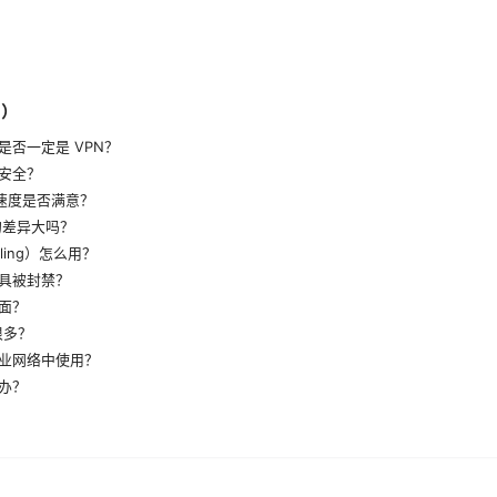
Q）
是否一定是 VPN？
安全？
的速度是否满意？
d 的差异大吗？
neling）怎么用？
具被封禁？
面？
很多？
业网络中使用？
办？