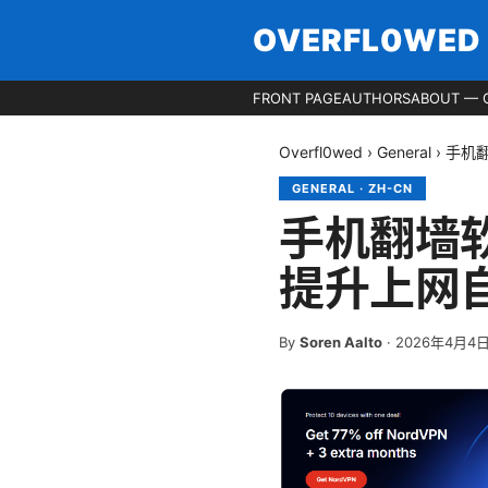
OVERFL0WED
FRONT PAGE
AUTHORS
ABOUT — 
Overfl0wed
›
General
›
手机
GENERAL
·
ZH-CN
手机翻墙
提升上网
By
Soren Aalto
·
2026年4月4