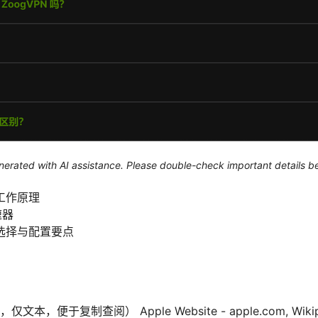
generated with AI assistance. Please double-check important details b
工作原理
速器
选择与配置要点
）
便于复制查阅） Apple Website - apple.com, Wikipe