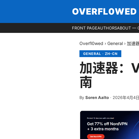
OVERFL0WED
FRONT PAGE
AUTHORS
ABOUT — 
Overfl0wed
›
General
›
加速
GENERAL
·
ZH-CN
加速器：
南
By
Soren Aalto
·
2026年4月4