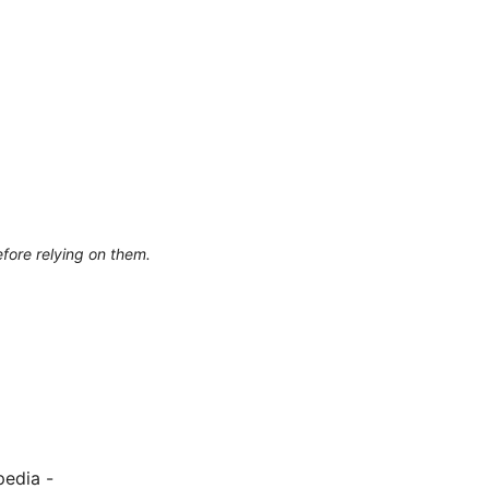
efore relying on them.
dia -