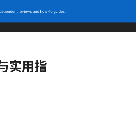
dependent reviews and how-to guides.
与实用指