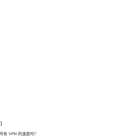
议
单
答）
有 VPN 的速度吗？