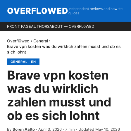
OVERFL0WED
Independent reviews and how-to
guides.
FRONT PAGE
AUTHORS
ABOUT — OVERFL0WED
Overfl0wed
›
General
›
Brave vpn kosten was du wirklich zahlen musst und ob es
sich lohnt
GENERAL
·
EN
Brave vpn kosten
was du wirklich
zahlen musst und
ob es sich lohnt
By
Soren Aalto
·
April 3, 2026
·
7
min
· Updated May 10, 2026