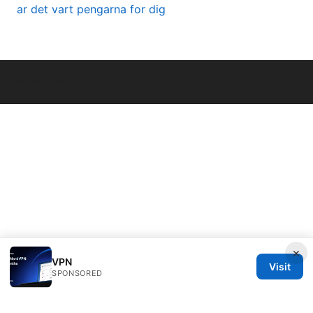
ar det vart pengarna for dig
© Overfl0wed 2026
×
VPN
Visit
SPONSORED