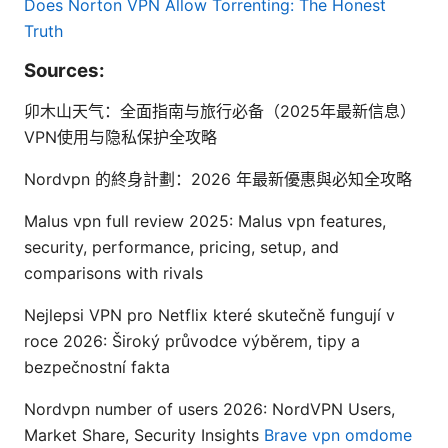
Does Norton VPN Allow Torrenting: The Honest
Truth
Sources:
卯木山天气：全面指南与旅行必备（2025年最新信息）
VPN使用与隐私保护全攻略
Nordvpn 的終身計劃：2026 年最新優惠與必知全攻略
Malus vpn full review 2025: Malus vpn features,
security, performance, pricing, setup, and
comparisons with rivals
Nejlepsi VPN pro Netflix které skutečně fungují v
roce 2026: Široký průvodce výběrem, tipy a
bezpečnostní fakta
Nordvpn number of users 2026: NordVPN Users,
Market Share, Security Insights
Brave vpn omdome