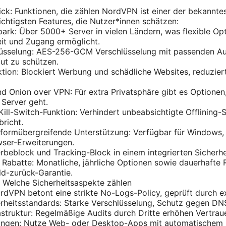
ck: Funktionen, die zählen NordVPN ist einer der bekannt
ichtigsten Features, die Nutzer*innen schätzen:
ark: Über 5000+ Server in vielen Ländern, was flexible Opt
it und Zugang ermöglicht.
lüsselung: AES-256-GCM Verschlüsselung mit passenden Au
ut zu schützen.
ion: Blockiert Werbung und schädliche Websites, reduzier
 Onion over VPN: Für extra Privatsphäre gibt es Optionen
Server geht.
ill-Switch-Funktion: Verhindert unbeabsichtigte Offlining-S
richt.
tformübergreifende Unterstützung: Verfügbar für Windows,
wser-Erweiterungen.
beblock und Tracking-Block in einem integrierten Sicherhe
 Rabatte: Monatliche, jährliche Optionen sowie dauerhafte R
d-zurück-Garantie.
 Welche Sicherheitsaspekte zählen
rdVPN betont eine strikte No-Logs-Policy, geprüft durch e
herheitsstandards: Starke Verschlüsselung, Schutz gegen DN
rastruktur: Regelmäßige Audits durch Dritte erhöhen Vertrau
lungen: Nutze Web- oder Desktop-Apps mit automatischem 