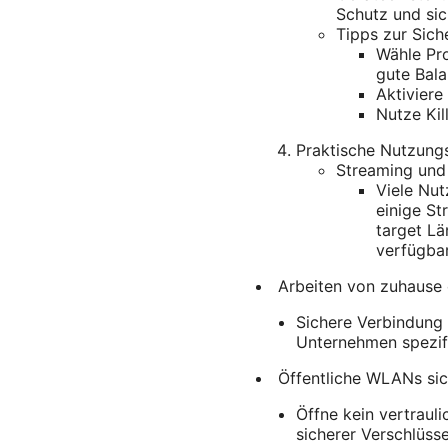
Schutz und si
Tipps zur Siche
Wähle Pr
gute Bala
Aktiviere
Nutze Kil
Praktische Nutzung
Streaming und
Viele Nut
einige St
target Lä
verfügbar
Arbeiten von zuhause
Sichere Verbindung 
Unternehmen spezifi
Öffentliche WLANs sic
Öffne kein vertraul
sicherer Verschlüsse