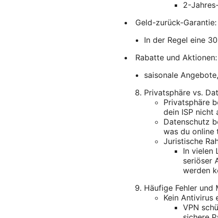
2-Jahres-
Geld-zurück-Garantie:
In der Regel eine 3
Rabatte und Aktionen:
saisonale Angebote,
Privatsphäre vs. Da
Privatsphäre b
dein ISP nicht
Datenschutz be
was du online 
Juristische R
In viele
seriöser 
werden k
Häufige Fehler und 
Kein Antivirus 
VPN schüt
sichere P