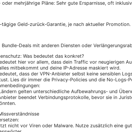
 oder mehrjährige Pläne: Sehr gute Ersparnisse, oft inklusi
0-tägige Geld-zurück-Garantie, je nach aktueller Promotion.
 Bundle-Deals mit anderen Diensten oder Verlängerungsrab
tenschutz: Was bedeutet das konkret?
edeutet hier vor allem, dass dein Traffic vor neugierigen A
 alles mitbekommt und deine IP-Adresse maskiert wird.
deutet, dass der VPN-Anbieter selbst keine sensiblen Log
tust. Lies dir immer die Privacy-Policies und die No-Logs-Po
ahmenbedingungen:
n Ländern gelten unterschiedliche Aufbewahrungs- und Übe
Anbieter beendet Verbindungsprotokolle, bevor sie in Jurist
önnten.
Missverständnisse
ersetzen:
zt nicht vor Viren oder Malware. Nutze zusätzlich eine gu
asswörter.