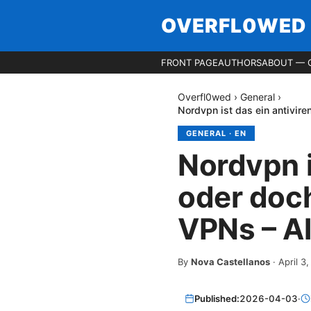
OVERFL0WED
FRONT PAGE
AUTHORS
ABOUT — 
Overfl0wed
›
General
›
Nordvpn ist das ein antivir
GENERAL
·
EN
Nordvpn i
oder doch
VPNs – A
By
Nova Castellanos
·
April 3
Published:
2026-04-03
·