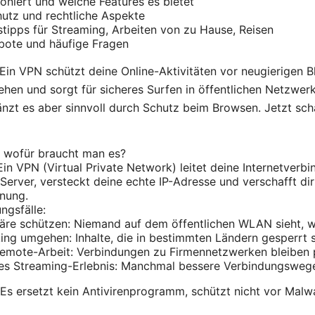
niert und welche Features es bietet
hutz und rechtliche Aspekte
tipps für Streaming, Arbeiten von zu Hause, Reisen
bote und häufige Fragen
Ein VPN schützt deine Online-Aktivitäten vor neugierigen Bl
en und sorgt für sicheres Surfen in öffentlichen Netzwerk
nzt es aber sinnvoll durch Schutz beim Browsen. Jetzt sch
d wofür braucht man es?
Ein VPN (Virtual Private Network) leitet deine Internetverb
 Server, versteckt deine echte IP-Adresse und verschafft di
nung.
gsfälle:
häre schützen: Niemand auf dem öffentlichen WLAN sieht, 
ng umgehen: Inhalte, die in bestimmten Ländern gesperrt s
emote-Arbeit: Verbindungen zu Firmennetzwerken bleiben p
res Streaming-Erlebnis: Manchmal bessere Verbindungsweg
 Es ersetzt kein Antivirenprogramm, schützt nicht vor Malw