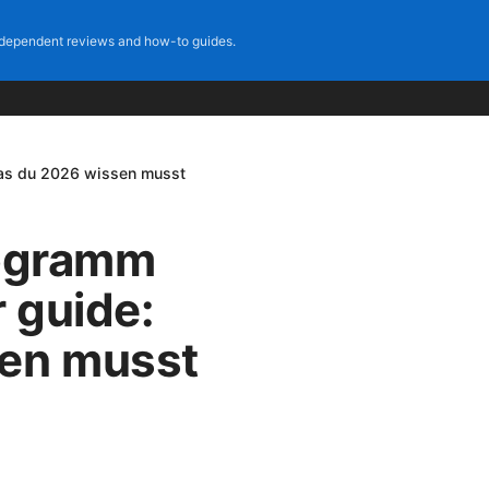
dependent reviews and how-to guides.
was du 2026 wissen musst
rogramm
 guide:
sen musst