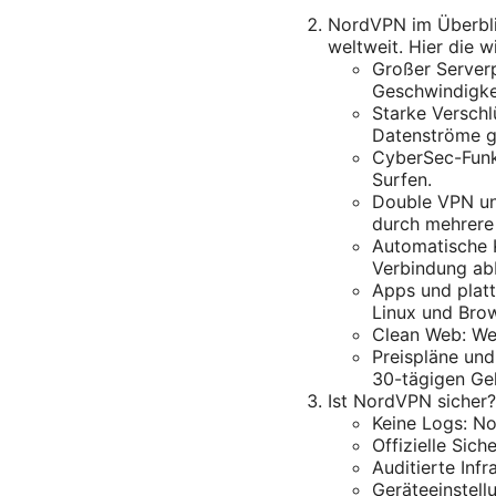
NordVPN im Überbli
weltweit. Hier die w
Großer Serverp
Geschwindigke
Starke Versch
Datenströme g
CyberSec-Funkt
Surfen.
Double VPN und
durch mehrere 
Automatische K
Verbindung abb
Apps und plat
Linux und Bro
Clean Web: Wer
Preispläne und
30-tägigen Gel
Ist NordVPN sicher?
Keine Logs: No
Offizielle Sic
Auditierte Inf
Geräteeinstel