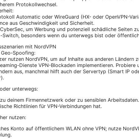
cherem Protokollwechsel.
rheit:
otokoll Automatic oder WireGuard (HX- oder OpenVPN-Varia
nce aus Geschwindigkeit und Sicherheit.
 CyberSec, um Werbung und potenziell schädliche Seiten zu
l-Switch, besonders wenn du unterwegs bist oder öffentlic
sszenarien mit NordVPN
 Geo-Spoofing:
zer nutzen NordVPN, um auf Inhalte aus anderen Ländern z
reaming-Dienste VPN-Blockaden implementieren. Probiere un
ndern aus, manchmal hilft auch der Servertyp (Smart IP ode
).
 oder unterwegs:
zu deinem Firmennetzwerk oder zu sensiblen Arbeitsdaten.
sche Richtlinien für VPN-Verbindungen hat.
her nutzen:
iches Konto auf öffentlichem WLAN ohne VPN; nutze NordVP
lung.