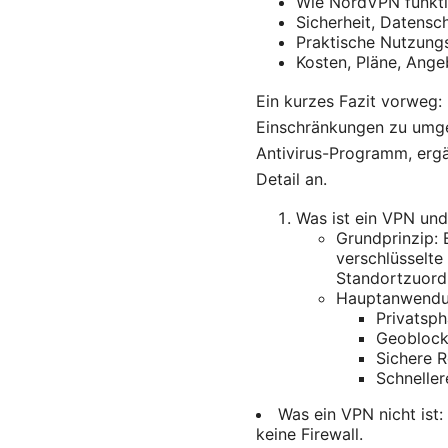
Wie NordVPN funktio
Sicherheit, Datensc
Praktische Nutzungs
Kosten, Pläne, Ange
Ein kurzes Fazit vorweg: 
Einschränkungen zu umgeh
Antivirus-Programm, ergä
Detail an.
Was ist ein VPN un
Grundprinzip: 
verschlüsselte
Standortzuord
Hauptanwendun
Privatsp
Geoblocki
Sichere R
Schnelle
Was ein VPN nicht ist:
keine Firewall.