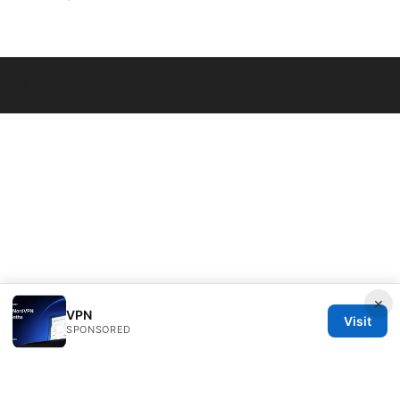
© Overfl0wed 2026
×
VPN
Visit
SPONSORED
Overfl0wed Ltd.