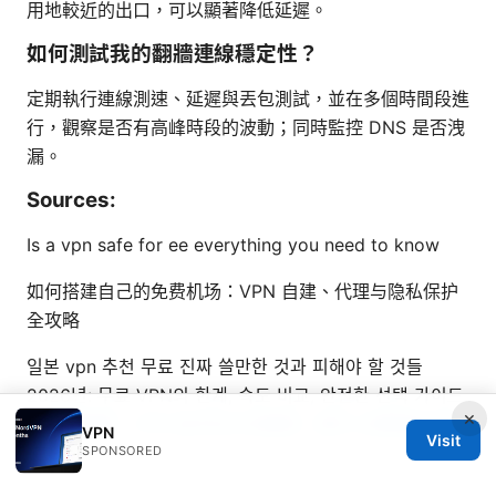
用地較近的出口，可以顯著降低延遲。
如何測試我的翻牆連線穩定性？
定期執行連線測速、延遲與丟包測試，並在多個時間段進
行，觀察是否有高峰時段的波動；同時監控 DNS 是否洩
漏。
Sources:
Is a vpn safe for ee everything you need to know
如何搭建自己的免费机场：VPN 自建、代理与隐私保护
全攻略
일본 vpn 추천 무료 진짜 쓸만한 것과 피해야 할 것들
2026년: 무료 VPN의 한계, 속도 비교, 안전한 선택 가이드
×
大机场镜像：VPN 技术全方位解密，提升上网速度与隐
VPN
Visit
私保护
SPONSORED