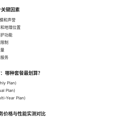
个关键因素
规模和声誉
模和地理位置
保护功能
宽限制
数量
术服务
付：哪种套餐最划算？
ly Plan)
l Plan)
i-Year Plan)
服务价格与性能实测对比