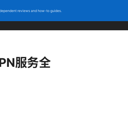
dependent reviews and how-to guides.
PN服务全