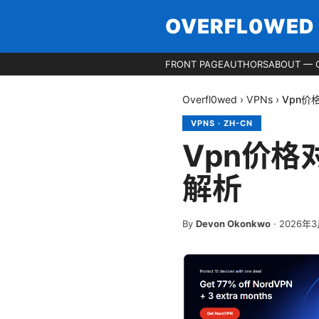
OVERFL0WED
FRONT PAGE
AUTHORS
ABOUT — 
Overfl0wed
›
VPNs
›
Vpn价
VPNS
·
ZH-CN
Vpn价格
解析
By
Devon Okonkwo
·
2026年