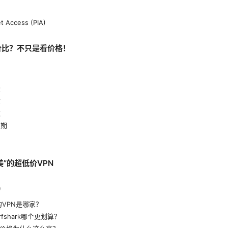
et Access (PIA)
价比？不只是看价格！
量
障
数
用期
”的超低价VPN
)
宜的VPN是哪家？
urfshark哪个更划算？