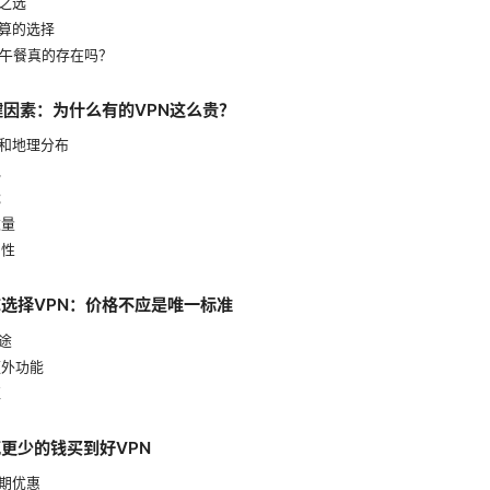
之选
算的选择
的午餐真的存在吗？
键因素：为什么有的VPN这么贵？
模和地理分布
宽
能
数量
用性
选择VPN：价格不应是唯一标准
用途
额外功能
证
更少的钱买到好VPN
长期优惠