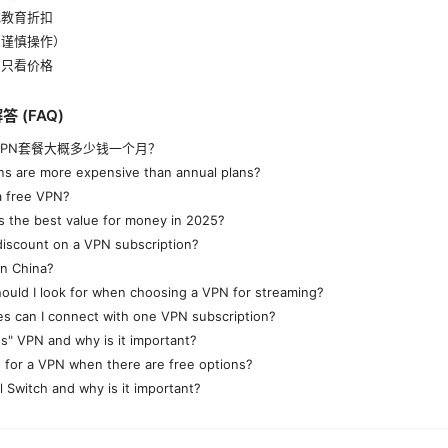
或教育折扣
（谨慎操作）
别只看价格
 (FAQ)
VPN套餐大概多少钱一个月？
ns are more expensive than annual plans?
 a free VPN?
 the best value for money in 2025?
discount on a VPN subscription?
in China?
ould I look for when choosing a VPN for streaming?
s can I connect with one VPN subscription?
gs" VPN and why is it important?
ng for a VPN when there are free options?
l Switch and why is it important?