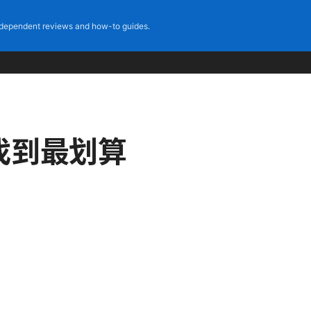
dependent reviews and how-to guides.
你找到最划算