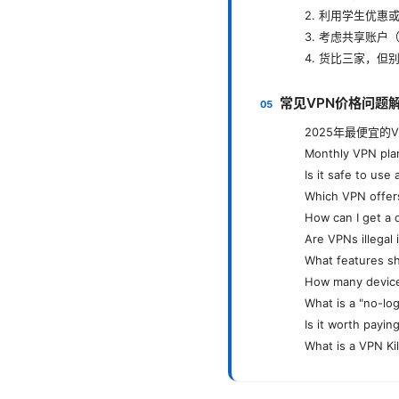
2. 利用学生优惠
3. 考虑共享账户
4. 货比三家，但
常见VPN价格问题解答
2025年最便宜的
Monthly VPN pla
Is it safe to use
Which VPN offers
How can I get a 
Are VPNs illegal 
What features sh
How many device
What is a "no-lo
Is it worth payi
What is a VPN Kil