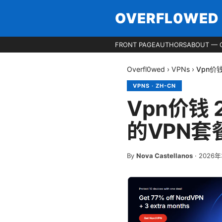
OVERFL0WED
FRONT PAGE
AUTHORS
ABOUT — 
Overfl0wed
›
VPNs
›
Vpn价
VPNS
·
ZH-CN
Vpn价钱
的VPN套
By
Nova Castellanos
·
2026