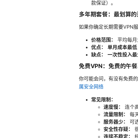
款保证）。
多年期套餐：最划算的
如果你确定长期需要VPN
价格范围：
平均每月
优点：
单月成本最低
缺点：
一次性投入最
免费VPN：免费的午
你可能会问，有没有免费的V
属安全网络
常见限制：
速度慢：
连个
流量限制：
每
服务器少：
可
安全性存疑：
很
连接不稳定：