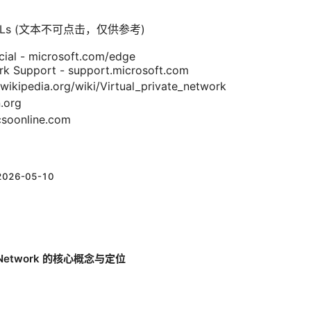
nd URLs (文本不可点击，仅供参考)
cial - microsoft.com/edge
k Support - support.microsoft.com
ipedia.org/wiki/Virtual_private_network
.org
online.com
2026-05-10
e Network 的核心概念与定位