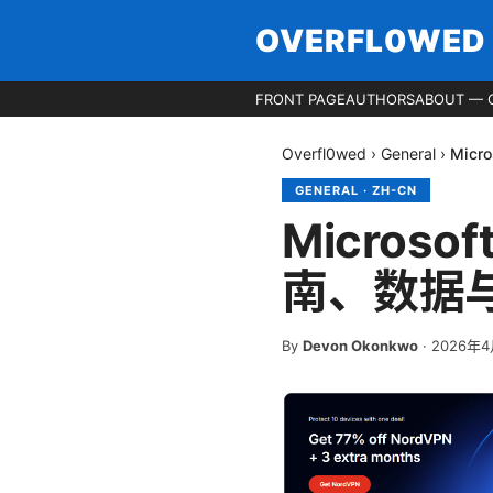
OVERFL0WED
FRONT PAGE
AUTHORS
ABOUT — 
Overfl0wed
›
General
›
Mic
GENERAL
·
ZH-CN
Microso
南、数据
By
Devon Okonkwo
·
2026年