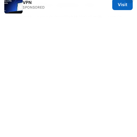
VPN
Stay Secure Without Spending A Dime
Visit
SPONSORED
机场加速器：2025年你的网络体验升级指南：VPN选
择、延迟优化、隐私保护与跨境访问全攻略
性价 比高 机
场：全面指南，帮助你用最省钱的方式飞得更聪明
© Overfl0wed 2026
Overfl0wed Ltd.
100 Atlantic Avenue
Boston, MA, 02110
US
press@overfl0wed.com
+1-206-555-0110
About
Privacy Policy
Terms of Use