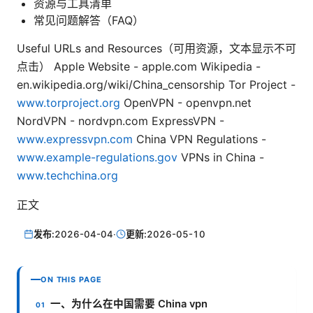
资源与工具清单
常见问题解答（FAQ）
Useful URLs and Resources（可用资源，文本显示不可
点击） Apple Website - apple.com Wikipedia -
en.wikipedia.org/wiki/China_censorship Tor Project -
www.torproject.org
OpenVPN - openvpn.net
NordVPN - nordvpn.com ExpressVPN -
www.expressvpn.com
China VPN Regulations -
www.example-regulations.gov
VPNs in China -
www.techchina.org
正文
发布:
2026-04-04
·
更新:
2026-05-10
ON THIS PAGE
一、为什么在中国需要 China vpn