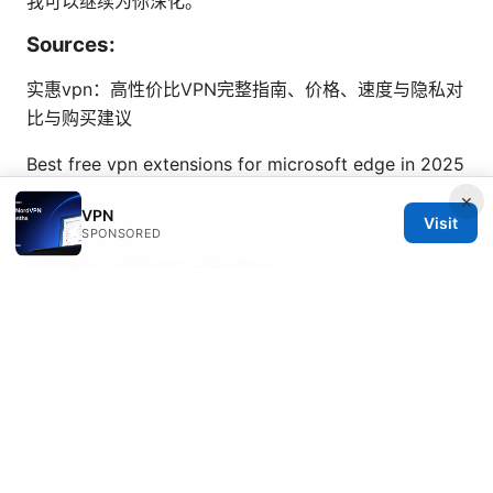
我可以继续为你深化。
Sources:
实惠vpn：高性价比VPN完整指南、价格、速度与隐私对
比与购买建议
Best free vpn extensions for microsoft edge in 2025
×
Forticlient vpn 九工大 全面指南：FortiClient VPN 在
VPN
Visit
SPONSORED
九工大 校园网络、远程接入、校园资源访问中的设置、
使用场景、性能评估与安全要点
三星vpn 在三星设备上的完整指南：设置、选型、速度
优化、常见问题与实用技巧
翻墙软件下载：VPN、代理
与隐私安全全指南，你需要知道的要点与实用工具
Vpn违法 相关须知与实用指南：全面解析与实用建议