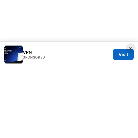
×
VPN
Visit
SPONSORED
Overfl0wed Ltd.
100 Atlantic Avenue
Boston, MA, 02110
US
press@overfl0wed.com
+1-206-555-0110
About
Privacy Policy
Terms of Use