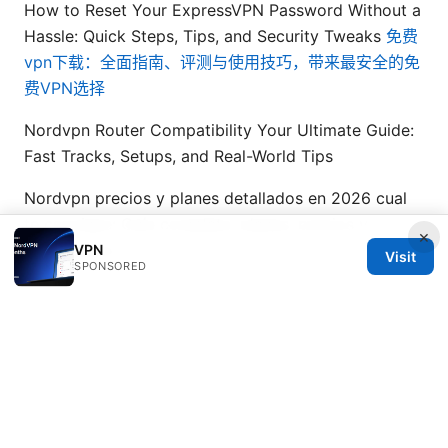
How to Reset Your ExpressVPN Password Without a
Hassle: Quick Steps, Tips, and Security Tweaks
免费
vpn下载：全面指南、评测与使用技巧，带来最安全的免
费VPN选择
Nordvpn Router Compatibility Your Ultimate Guide:
Fast Tracks, Setups, and Real-World Tips
Nordvpn precios y planes detallados en 2026 cual
te conviene: Guía completa, planes, precios y
×
comparativa
VPN
Visit
SPONSORED
© Overfl0wed 2026
Overfl0wed Ltd.
100 Atlantic Avenue