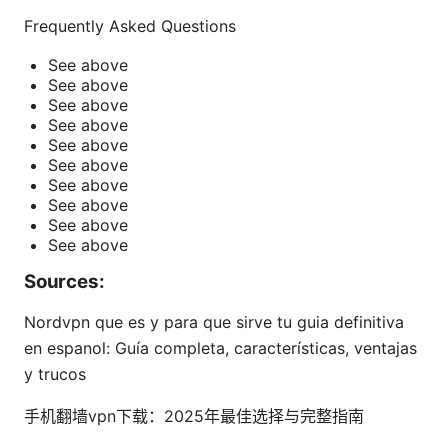
Frequently Asked Questions
See above
See above
See above
See above
See above
See above
See above
See above
See above
See above
Sources:
Nordvpn que es y para que sirve tu guia definitiva
en espanol: Guía completa, características, ventajas
y trucos
手机翻墙vpn下载：2025年最佳选择与完整指南