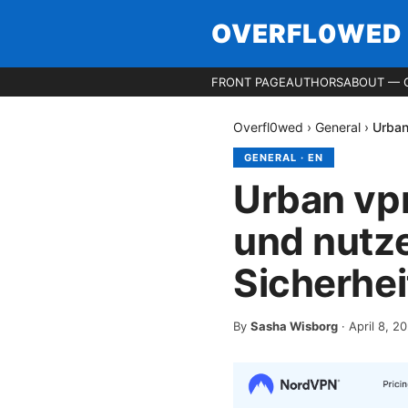
OVERFL0WED
FRONT PAGE
AUTHORS
ABOUT — 
Overfl0wed
›
General
›
Urban
GENERAL
·
EN
Urban vpn
und nutz
Sicherhei
By
Sasha Wisborg
·
April 8, 2