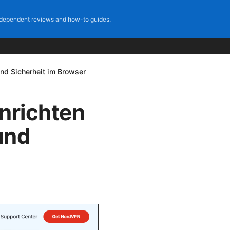
dependent reviews and how-to guides.
und Sicherheit im Browser
inrichten
und