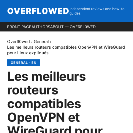
OVERFL0WED
Independent reviews and how-to
guides.
FRONT PAGE
AUTHORS
ABOUT — OVERFL0WED
Overfl0wed
›
General
›
Les meilleurs routeurs compatibles OpenVPN et WireGuard
pour Linux expliqués
GENERAL
·
EN
Les meilleurs
routeurs
compatibles
OpenVPN et
WireGuard pour