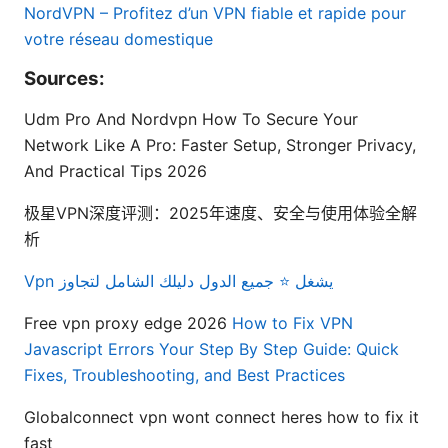
NordVPN – Profitez d’un VPN fiable et rapide pour
votre réseau domestique
Sources:
Udm Pro And Nordvpn How To Secure Your
Network Like A Pro: Faster Setup, Stronger Privacy,
And Practical Tips 2026
极星VPN深度评测：2025年速度、安全与使用体验全解
析
Vpn يشغل ⭐ جميع الدول دليلك الشامل لتجاوز
Free vpn proxy edge 2026
How to Fix VPN
Javascript Errors Your Step By Step Guide: Quick
Fixes, Troubleshooting, and Best Practices
Globalconnect vpn wont connect heres how to fix it
fast