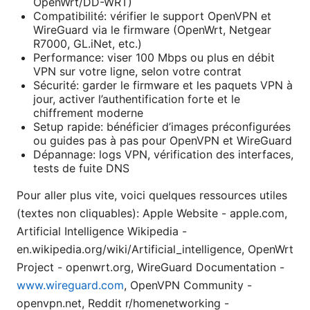
OpenWrt/DD-WRT)
Compatibilité: vérifier le support OpenVPN et
WireGuard via le firmware (OpenWrt, Netgear
R7000, GL.iNet, etc.)
Performance: viser 100 Mbps ou plus en débit
VPN sur votre ligne, selon votre contrat
Sécurité: garder le firmware et les paquets VPN à
jour, activer l’authentification forte et le
chiffrement moderne
Setup rapide: bénéficier d’images préconfigurées
ou guides pas à pas pour OpenVPN et WireGuard
Dépannage: logs VPN, vérification des interfaces,
tests de fuite DNS
Pour aller plus vite, voici quelques ressources utiles
(textes non cliquables): Apple Website - apple.com,
Artificial Intelligence Wikipedia -
en.wikipedia.org/wiki/Artificial_intelligence, OpenWrt
Project - openwrt.org, WireGuard Documentation -
www.wireguard.com
, OpenVPN Community -
openvpn.net, Reddit r/homenetworking -