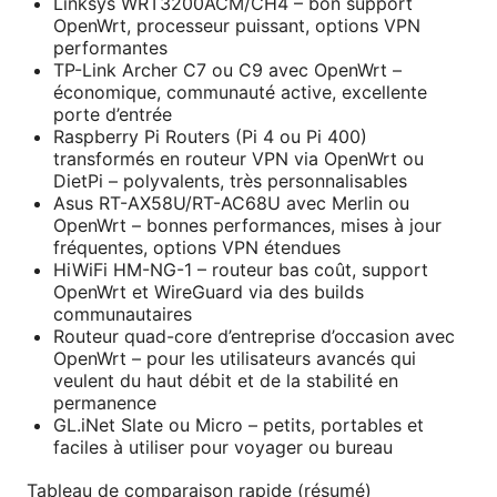
Linksys WRT3200ACM/CH4 – bon support
OpenWrt, processeur puissant, options VPN
performantes
TP-Link Archer C7 ou C9 avec OpenWrt –
économique, communauté active, excellente
porte d’entrée
Raspberry Pi Routers (Pi 4 ou Pi 400)
transformés en routeur VPN via OpenWrt ou
DietPi – polyvalents, très personnalisables
Asus RT-AX58U/RT-AC68U avec Merlin ou
OpenWrt – bonnes performances, mises à jour
fréquentes, options VPN étendues
HiWiFi HM-NG-1 – routeur bas coût, support
OpenWrt et WireGuard via des builds
communautaires
Routeur quad-core d’entreprise d’occasion avec
OpenWrt – pour les utilisateurs avancés qui
veulent du haut débit et de la stabilité en
permanence
GL.iNet Slate ou Micro – petits, portables et
faciles à utiliser pour voyager ou bureau
Tableau de comparaison rapide (résumé)