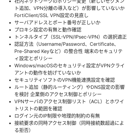
社内ネットワークのポリシー変更（新しいセグメン
ト追加、VPN分離の導入など）が影響していないか
FortiClient/SSL VPN設定の見直し
サーバアドレスとポート番号が正しいか
プロキシ設定の有無と動作確認
トンネルタイプ（SSL-VPN/IPsec-VPN）の選択適正
認証方法（Username/Password、Certificate、
Pre-Shared Keyなど）の整合性 端末のセキュリテ
ィ設定とポリシー
Windows/macOSのセキュリティ設定がVPNクライ
アントの動作を妨げていないか
セキュリティソフトのVPN機能連携設定を確認
ルート追加（静的ルーティング）やDNS設定の影響
を検討 企業側のアクセス制御とポリシー
VPNサーバのアクセス制御リスト（ACL）とホワイ
トリストの範囲を確認
ログイン元のIP制限や地理的制約の有無
接続要求の同時アクセス制御（同時接続数超過によ
る拒否）