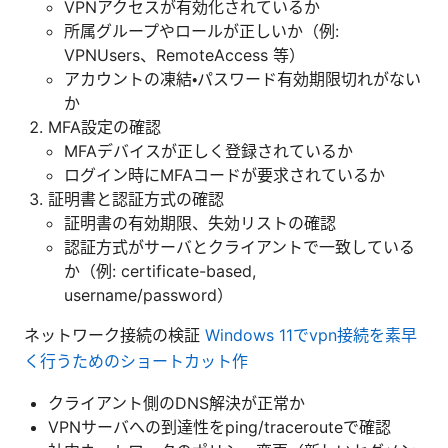
VPNアクセスが有効化されているか
所属グループやロールが正しいか（例:
VPNUsers、RemoteAccess 等）
アカウントの凍結・パスワード有効期限切れがない
か
MFA設定の確認
MFAデバイスが正しく登録されているか
ログイン時にMFAコードが要求されているか
証明書と認証方式の確認
証明書の有効期限、失効リストの確認
認証方式がサーバとクライアントで一致している
か（例: certificate-based,
username/password）
ネットワーク接続の検証
Windows 11でvpn接続を素早
く行うためのショートカット作
クライアント側のDNS解決が正常か
VPNサーバへの到達性をping/tracerouteで確認