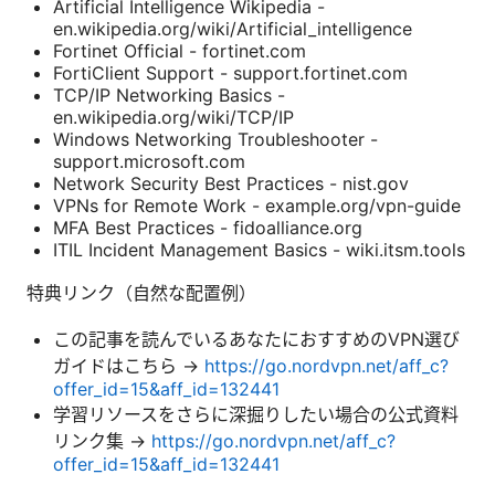
Artificial Intelligence Wikipedia -
en.wikipedia.org/wiki/Artificial_intelligence
Fortinet Official - fortinet.com
FortiClient Support - support.fortinet.com
TCP/IP Networking Basics -
en.wikipedia.org/wiki/TCP/IP
Windows Networking Troubleshooter -
support.microsoft.com
Network Security Best Practices - nist.gov
VPNs for Remote Work - example.org/vpn-guide
MFA Best Practices - fidoalliance.org
ITIL Incident Management Basics - wiki.itsm.tools
特典リンク（自然な配置例）
この記事を読んでいるあなたにおすすめのVPN選び
ガイドはこちら →
https://go.nordvpn.net/aff_c?
offer_id=15&aff_id=132441
学習リソースをさらに深掘りしたい場合の公式資料
リンク集 →
https://go.nordvpn.net/aff_c?
offer_id=15&aff_id=132441