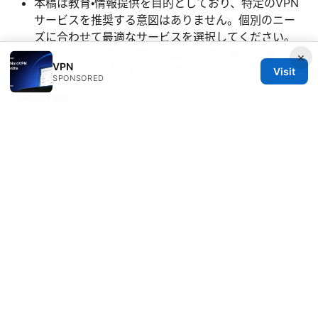
本稿は教育・情報提供を目的としており、特定のVPN
サービスを推奨する意図はありません。個別のニー
ズに合わせて最適なサービスを選択してください。
セキュリティは日々進化します。常に最新の情報と
×
VPN
ツールを取り入れることをおすすめします。
Visit
SPONSORED
Sources:
V2rayn的设置优化与全面指南：提升稳定性、降低延
迟、节省流量的实用技巧
免费VPN推荐：全面对比与使用指南，帮助你安全上
网、提升隐私
Softether：全方位VPN解决方案与实操指南，提升隐私
与访问自由
中国 vpn 逮捕：知っておくべき最新事情と
リスク回避策（2026年版）—最新情報と実践ガイド
Malus vpn 2026