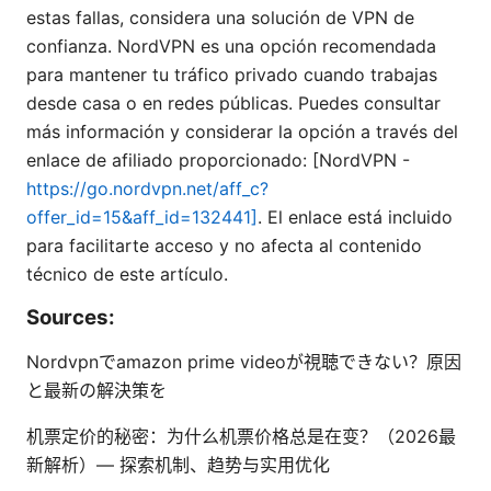
estas fallas, considera una solución de VPN de
confianza. NordVPN es una opción recomendada
para mantener tu tráfico privado cuando trabajas
desde casa o en redes públicas. Puedes consultar
más información y considerar la opción a través del
enlace de afiliado proporcionado: [NordVPN -
https://go.nordvpn.net/aff_c?
offer_id=15&aff_id=132441]
. El enlace está incluido
para facilitarte acceso y no afecta al contenido
técnico de este artículo.
Sources:
Nordvpnでamazon prime videoが視聴できない？原因
と最新の解決策を
机票定价的秘密：为什么机票价格总是在变？（2026最
新解析）— 探索机制、趋势与实用优化