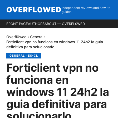
OVERFL0WED
Independent reviews and how-to
guides.
FRONT PAGE
AUTHORS
ABOUT — OVERFL0WED
Overfl0wed
›
General
›
Forticlient vpn no funciona en windows 11 24h2 la guia
definitiva para solucionarlo
GENERAL
·
ES-CL
Forticlient vpn no
funciona en
windows 11 24h2 la
guia definitiva para
solucionarlo