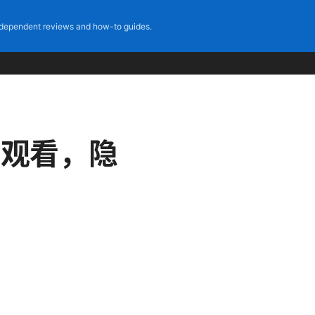
dependent reviews and how-to guides.
流畅观看，隐