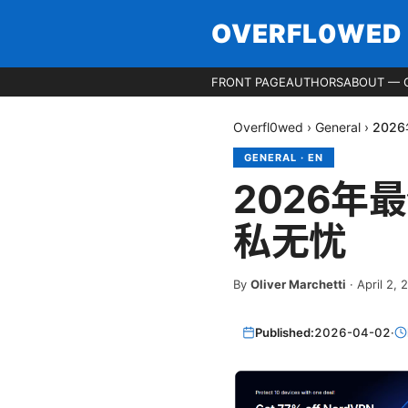
OVERFL0WED
FRONT PAGE
AUTHORS
ABOUT — 
Overfl0wed
›
General
›
202
GENERAL
·
EN
2026年最
私无忧
By
Oliver Marchetti
·
April 2, 
Published:
2026-04-02
·