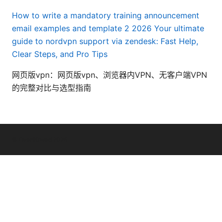
How to write a mandatory training announcement
email examples and template 2 2026
Your ultimate
guide to nordvpn support via zendesk: Fast Help,
Clear Steps, and Pro Tips
网页版vpn：网页版vpn、浏览器内VPN、无客户端VPN
的完整对比与选型指南
© Overfl0wed 2026