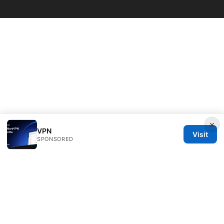
© Overfl0wed 2026
×
VPN
Visit
SPONSORED
Overfl0wed Ltd.
100 Atlantic Avenue
Boston, MA, 02110
US
press@overfl0wed.com
+1-206-555-0110