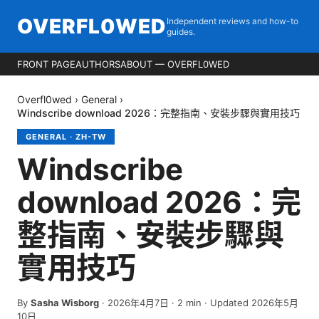
OVERFL0WED
Independent reviews and how-to
guides.
FRONT PAGE
AUTHORS
ABOUT — OVERFL0WED
Overfl0wed
›
General
›
Windscribe download 2026：完整指南、安裝步驟與實用技巧
GENERAL
·
ZH-TW
Windscribe
download 2026：完
整指南、安裝步驟與
實用技巧
By
Sasha Wisborg
·
2026年4月7日
·
2
min
· Updated 2026年5月
10日