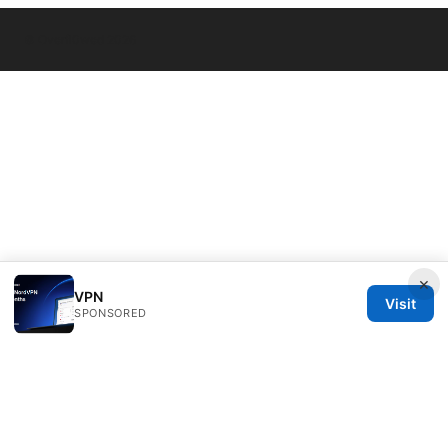
© Overfl0wed 2026
×
VPN
Visit
SPONSORED
Overfl0wed Ltd.
100 Atlantic Avenue
Boston, MA, 02110
US