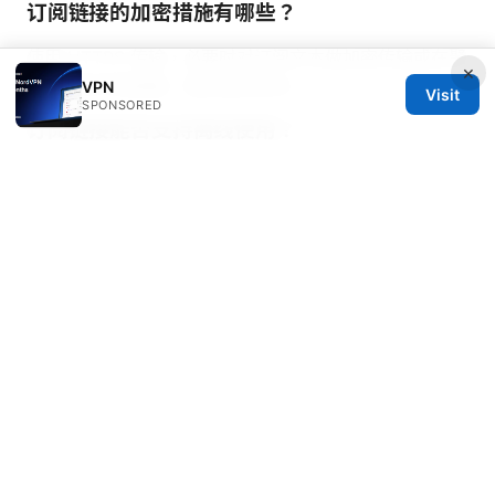
订阅链接的加密措施有哪些？
使用 HTTPS 传输，必要时对订阅文本做加密传输或在聚
×
合端实现字段脱敏，确保隐私安全。
VPN
Visit
SPONSORED
订阅链接能否支持离线使用？
部分客户端支持离线导入订阅文本，但通常需要在线更新
以获取最新的节点信息。
Proton加速器 免費版：完整指
南與最新動態，含實用技巧與替代選項
Sources:
Clash订阅设置完整指南：从订阅链接到节点选择与自动
更新的实战攻略（VPN 使用、隐私保护与速度测试）
Nordvpnをrevolutで賢く契約！お得な支払い方法とプ
ラン徹底ガイド
How to reset your expressvpn password without a