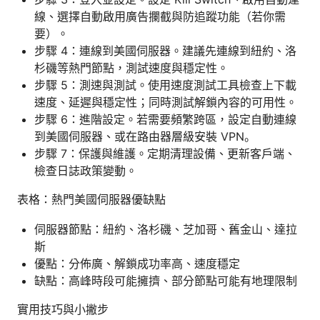
線、選擇自動啟用廣告攔截與防追蹤功能（若你需
要）。
步驟 4：連線到美國伺服器。建議先連線到紐約、洛
杉磯等熱門節點，測試速度與穩定性。
步驟 5：測速與測試。使用速度測試工具檢查上下載
速度、延遲與穩定性；同時測試解鎖內容的可用性。
步驟 6：進階設定。若需要頻繁跨區，設定自動連線
到美國伺服器、或在路由器層級安裝 VPN。
步驟 7：保護與維護。定期清理設備、更新客戶端、
檢查日誌政策變動。
表格：熱門美國伺服器優缺點
伺服器節點：紐約、洛杉磯、芝加哥、舊金山、達拉
斯
優點：分佈廣、解鎖成功率高、速度穩定
缺點：高峰時段可能擁擠、部分節點可能有地理限制
實用技巧與小撇步