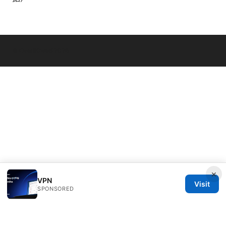
© Overfl0wed 2026
×
VPN
Visit
SPONSORED
Overfl0wed Ltd.