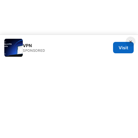
×
VPN
Visit
SPONSORED
Overfl0wed Ltd.
100 Atlantic Avenue
Boston, MA, 02110
US
press@overfl0wed.com
+1-206-555-0110
About
Privacy Policy
Terms of Use