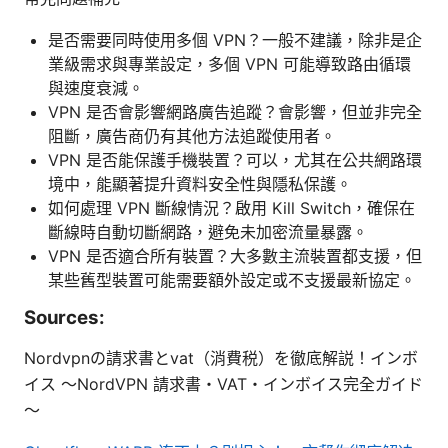
是否需要同時使用多個 VPN？一般不建議，除非是企
業級需求與專業設定，多個 VPN 可能導致路由循環
與速度衰減。
VPN 是否會影響網路廣告追蹤？會影響，但並非完全
阻斷，廣告商仍有其他方法追蹤使用者。
VPN 是否能保護手機裝置？可以，尤其在公共網路環
境中，能顯著提升資料安全性與隱私保護。
如何處理 VPN 斷線情況？啟用 Kill Switch，確保在
斷線時自動切斷網路，避免未加密流量暴露。
VPN 是否適合所有裝置？大多數主流裝置都支援，但
某些舊型裝置可能需要額外設定或不支援最新協定。
Sources:
Nordvpnの請求書とvat（消費税）を徹底解説！インボ
イス 〜NordVPN 請求書・VAT・インボイス完全ガイド
〜