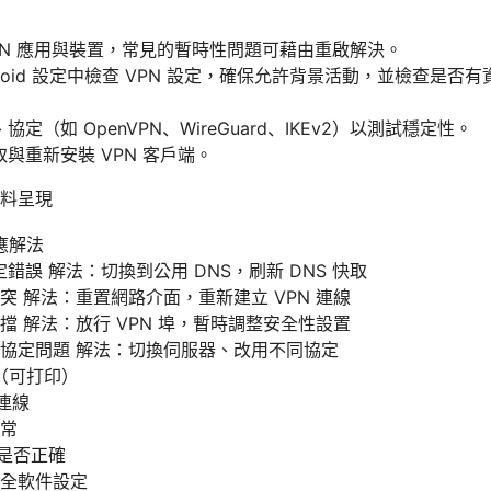
VPN 應用與裝置，常見的暫時性問題可藉由重啟解決。
ndroid 設定中檢查 VPN 設定，確保允許背景活動，並檢查是否有資
定（如 OpenVPN、WireGuard、IKEv2）以測試穩定性。
取與重新安裝 VPN 客戶端。
料呈現
應解法
定錯誤 解法：切換到公用 DNS，刷新 DNS 快取
突 解法：重置網路介面，重新建立 VPN 連線
擋 解法：放行 VPN 埠，暫時調整安全性設置
協定問題 解法：切換伺服器、改用不同協定
（可打印）
否連線
常
定是否正確
全軟件設定