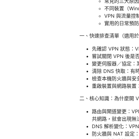
常見的三大原因
不同裝置（Wind
VPN 與流量控
實用的日常預防
一、快速排查清單（適用於
先確認 VPN 狀態
嘗試關閉 VPN 後是
變更伺服器／協定：
清除 DNS 快取：有
檢查本機防火牆與安全
重啟裝置與網路裝置
二、核心知識：為什麼開 V
路由與閘道變更：VP
共網路，就會出現無
DNS 解析變化：VP
防火牆與 NAT 設