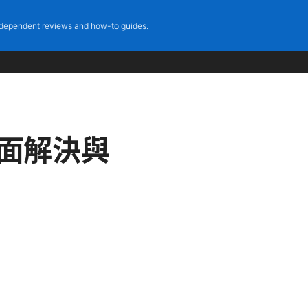
dependent reviews and how-to guides.
全面解決與