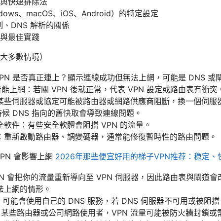
與快速排除法
ows、macOS、iOS、Android）的特定設定
制、DNS 解析的關係
與最佳實踐
大多數情境）
：VPN 是否真正連上？顯示連線成功但無法上網，可能是 DNS 或
否能上網：若關 VPN 後就正常，代表 VPN 設定或路由表有衝突
某些伺服器或協定可能被路由器或網路供應商阻斷，換一個伺服
時候 DNS 指向的舊快取會導致連線問題。
軟件：有些安全軟體會阻擋 VPN 的流量。
：重新啟動路由器、調變碼器，通常能修復暫時性的路由問題。
PN 會影響上網
2026年那些便宜好用的梯子VPN推荐：稳定
N 會把你的流量重新導向至 VPN 伺服器，因此路由表與閘道
法上網的情形。
N 可能會使用自己的 DNS 服務，若 DNS 伺服器不可用或被
定：某些路由器或公司網路使用者，VPN 流量可能被防火牆封鎖