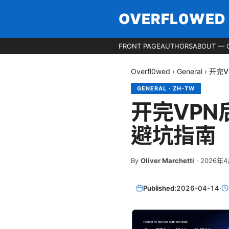
OVERFL0WED
FRONT PAGE
AUTHORS
ABOUT — 
Overfl0wed
›
General
›
开完
GENERAL
·
ZH-TW
开完VPN
避坑指南
By
Oliver Marchetti
·
2026年4
Published:
2026-04-14
·