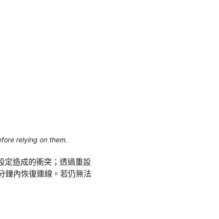
efore relying on them.
牆設定造成的衝突；透過重設
在幾分鐘內恢復連線。若仍無法