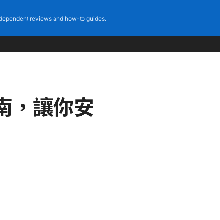
dependent reviews and how-to guides.
南，讓你安