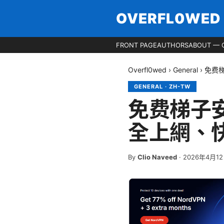
OVERFL0WED
FRONT PAGE
AUTHORS
ABOUT — 
Overfl0wed
›
General
›
免费
GENERAL
·
ZH-TW
免费梯子
全上網、
By
Clio Naveed
·
2026年4月1