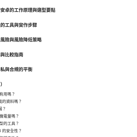
子安卓的工作原理與選型要點
型的工具與實作步驟
的風險與風險降低策略
例與比較指南
隱私與合規的平衡
Q）
有用嗎？
集我的資料嗎？
漏？
機電量嗎？
型的工具？
N 的安全性？