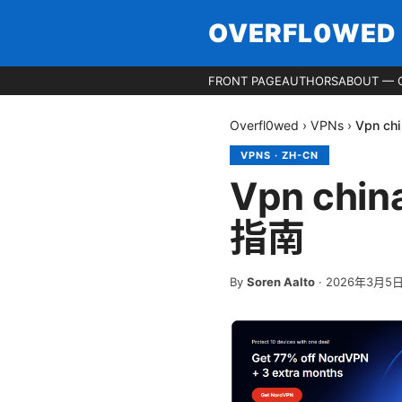
OVERFL0WED
FRONT PAGE
AUTHORS
ABOUT — 
Overfl0wed
›
VPNs
›
Vpn c
VPNS
·
ZH-CN
Vpn chi
指南
By
Soren Aalto
·
2026年3月5