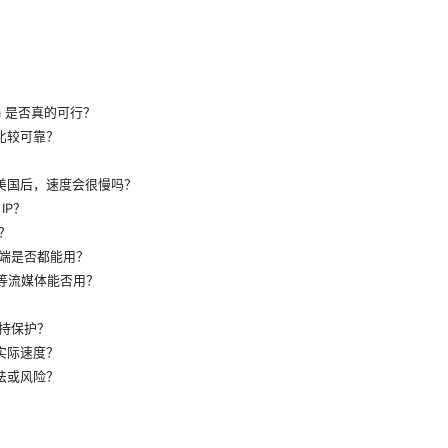
 usa 是否真的可行？
国比较可靠？
到美国后，速度会很慢吗？
IP？
？
端是否都能用？
ey+ 等流媒体能否用？
？
持保护？
的实际速度？
违法或风险？