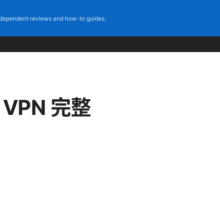
dependent reviews and how-to guides.
 VPN 完整