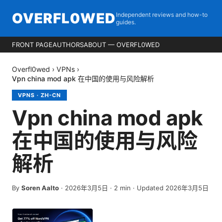
OVERFL0WED
Independent reviews and how-to
guides.
FRONT PAGE
AUTHORS
ABOUT — OVERFL0WED
Overfl0wed
›
VPNs
›
Vpn china mod apk 在中国的使用与风险解析
VPNS
·
ZH-CN
Vpn china mod apk
在中国的使用与风险
解析
By
Soren Aalto
·
2026年3月5日
·
2
min
· Updated 2026年3月5日