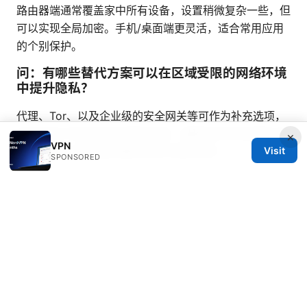
路由器端通常覆盖家中所有设备，设置稍微复杂一些，但
可以实现全局加密。手机/桌面端更灵活，适合常用应用
的个别保护。
问：有哪些替代方案可以在区域受限的网络环境
中提升隐私？
代理、Tor、以及企业级的安全网关等可作为补充选项，
但各自有不同的风险和用途场景。最稳妥的还是选择正规
×
VPN
Visit
VPN 服务以实现端到端的加密与隐私保护。
SPONSORED
以上内容覆盖了关于“Vpn china mod apk”的核心议题与
风险分析，帮助你在中国环境下做出更安全、合规的选
择。若你想更深入地了解某一款正规 VPN 的具体性能与
对比，我们可以进一步展开新闻级别的要点梳理与现场测
速脚本，方便你在视频中直观呈现给观众。