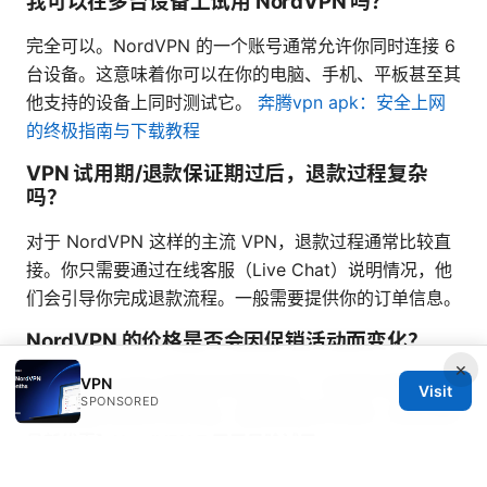
我可以在多台设备上试用 NordVPN 吗？
完全可以。NordVPN 的一个账号通常允许你同时连接 6
台设备。这意味着你可以在你的电脑、手机、平板甚至其
他支持的设备上同时测试它。
奔腾vpn apk：安全上网
的终极指南与下载教程
VPN 试用期/退款保证期过后，退款过程复杂
吗？
对于 NordVPN 这样的主流 VPN，退款过程通常比较直
接。你只需要通过在线客服（Live Chat）说明情况，他
们会引导你完成退款流程。一般需要提供你的订单信息。
NordVPN 的价格是否会因促销活动而变化？
×
VPN
是的，NordVPN 经常会有促销活动，尤其是在重要的节
Visit
SPONSORED
日或者黑色星期五等时期。通过我提供的链接
【2025年
最新优惠】NordVPN 7 天无风险试用
(
https://go.nordvpn.net/aff_c?