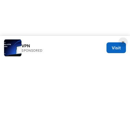
×
VPN
Visit
SPONSORED
Overfl0wed Ltd.
100 Atlantic Avenue
Boston, MA, 02110
US
press@overfl0wed.com
+1-206-555-0110
About
Privacy Policy
Terms of Use