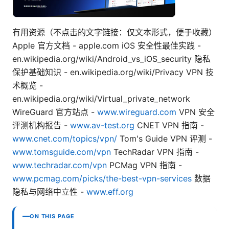
有用资源（不点击的文字链接：仅文本形式，便于收藏）
Apple 官方文档 - apple.com iOS 安全性最佳实践 -
en.wikipedia.org/wiki/Android_vs_iOS_security 隐私
保护基础知识 - en.wikipedia.org/wiki/Privacy VPN 技
术概览 -
en.wikipedia.org/wiki/Virtual_private_network
WireGuard 官方站点 -
www.wireguard.com
VPN 安全
评测机构报告 -
www.av-test.org
CNET VPN 指南 -
www.cnet.com/topics/vpn/
Tom's Guide VPN 评测 -
www.tomsguide.com/vpn
TechRadar VPN 指南 -
www.techradar.com/vpn
PCMag VPN 指南 -
www.pcmag.com/picks/the-best-vpn-services
数据
隐私与网络中立性 -
www.eff.org
ON THIS PAGE