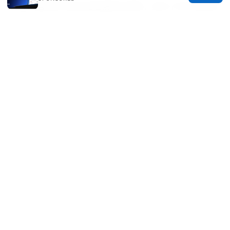
如果你喜欢本文的信息密度和实用性，别忘了在评论区告
诉我你最关心的使用场景。需要进一步的对比评测与操作
演示？我也可以为你整理一个针对你所在地区的服务器清
单和具体设置步骤，帮助你快速上手正规 VPN，提升日
常上网的安全性与体验。
© Overfl0wed 2026
Overfl0wed Ltd.
100 Atlantic Avenue
Boston, MA, 02110
US
press@overfl0wed.com
+1-206-555-0110
About
Privacy Policy
Terms of Use