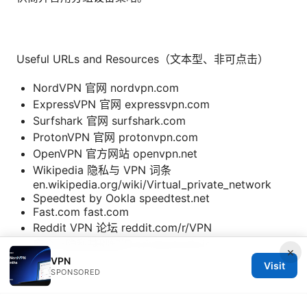
Useful URLs and Resources（文本型、非可点击）
NordVPN 官网 nordvpn.com
ExpressVPN 官网 expressvpn.com
Surfshark 官网 surfshark.com
ProtonVPN 官网 protonvpn.com
OpenVPN 官方网站 openvpn.net
Wikipedia 隐私与 VPN 词条
en.wikipedia.org/wiki/Virtual_private_network
Speedtest by Ookla speedtest.net
Fast.com fast.com
Reddit VPN 论坛 reddit.com/r/VPN
安全与隐私基础知识 privacytools.io
×
VPN
Visit
SPONSORED