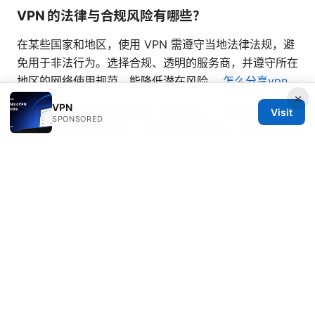
VPN 的法律与合规风险有哪些？
在某些国家和地区，使用 VPN 需遵守当地法律法规，避
免用于非法行为。选择合规、透明的服务商，并遵守所在
地区的网络使用规范，能降低潜在风险。
怎么分享vpn
×
VPN
如果你对 VPN 的工作机制、性能评估、以及在不同场景
Visit
SPONSORED
下的应用还有更多疑问，欢迎在评论区留言，我会结合最
新的技术和实际使用经验给你更具体的建议。不要忘记使
用上方的 NordVPN 优惠入口来体验更全面的保护与便
利。
© Overfl0wed 2026
Overfl0wed Ltd.