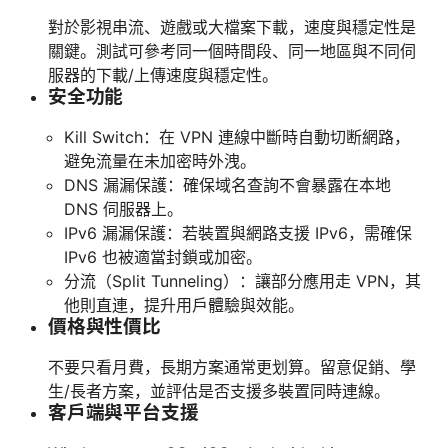
對於影視串流、遊戲或大檔案下載，速度與穩定性是
關鍵。測試可參考同一個時間段、同一地區與不同伺
服器的下載/上傳速度與穩定性。
安全功能
Kill Switch：在 VPN 連線中斷時自動切断網路，
避免流量在未加密時外洩。
DNS 漏漏保護：確保域名查詢不會暴露在本地
DNS 伺服器上。
IPv6 漏漏保護：若裝置與網路支援 IPv6，需確保
IPv6 也被適當封鎖或加密。
分流（Split Tunneling）：讓部分應用走 VPN，其
他則直連，提升用戶體驗與效能。
價格與性價比
不要只看月費，長期方案通常更划算。留意促銷、學
生/長者方案，並評估是否支援多裝置同時連線。
客戶端與平台支援