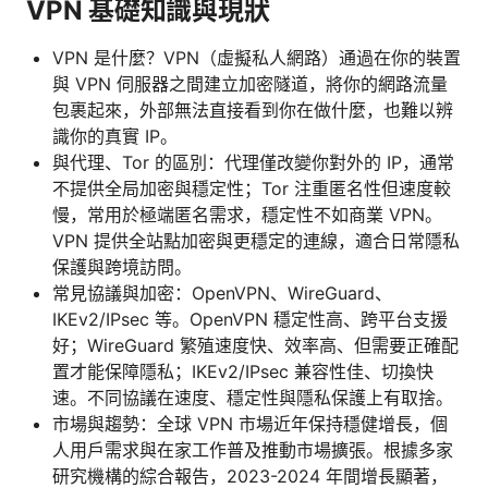
VPN 基礎知識與現狀
VPN 是什麼？VPN（虛擬私人網路）通過在你的裝置
與 VPN 伺服器之間建立加密隧道，將你的網路流量
包裹起來，外部無法直接看到你在做什麼，也難以辨
識你的真實 IP。
與代理、Tor 的區別：代理僅改變你對外的 IP，通常
不提供全局加密與穩定性；Tor 注重匿名性但速度較
慢，常用於極端匿名需求，穩定性不如商業 VPN。
VPN 提供全站點加密與更穩定的連線，適合日常隱私
保護與跨境訪問。
常見協議與加密：OpenVPN、WireGuard、
IKEv2/IPsec 等。OpenVPN 穩定性高、跨平台支援
好；WireGuard 繁殖速度快、效率高、但需要正確配
置才能保障隱私；IKEv2/IPsec 兼容性佳、切換快
速。不同協議在速度、穩定性與隱私保護上有取捨。
市場與趨勢：全球 VPN 市場近年保持穩健增長，個
人用戶需求與在家工作普及推動市場擴張。根據多家
研究機構的綜合報告，2023-2024 年間增長顯著，