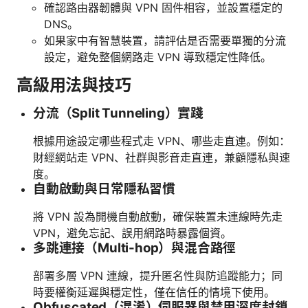
確認路由器韌體與 VPN 固件相容，並設置穩定的
DNS。
如果家中有智慧裝置，請評估是否需要單獨的分流
設定，避免整個網路走 VPN 導致穩定性降低。
高級用法與技巧
分流（Split Tunneling）實踐
根據用途設定哪些程式走 VPN、哪些走直連。例如：
財經網站走 VPN、社群與影音走直連，兼顧隱私與速
度。
自動啟動與日常隱私習慣
將 VPN 設為開機自動啟動，確保裝置未連線時先走
VPN，避免忘記、誤用網路時暴露個資。
多跳連接（Multi-hop）與混合路徑
部署多層 VPN 連線，提升匿名性與防追蹤能力；同
時要權衡延遲與穩定性，僅在信任的情境下使用。
Obfuscated（混淆）伺服器與禁用深度封鎖