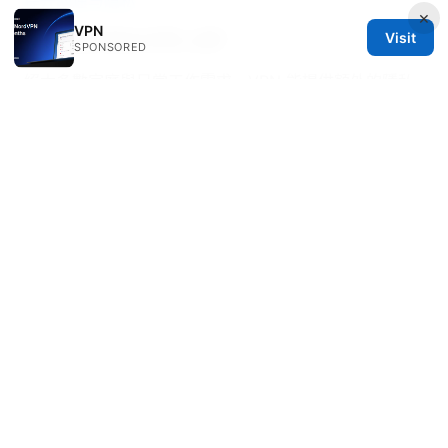
提升网速与隐私
×
VPN
Visit
VPN 是否適合日常上網？
SPONSORED
絕大多數家庭與日常工作需求，VPN 能提供額外的隱私
與安全保護，且現代 VPN 的介面與穩定性已經友好，適
合長期使用。
如何在路由器上設置 VPN？
需要確定路由器硬體與韌體支援 VPN 客戶端，安裝相容
的 VPN 固件或在原生韌體中設定，這樣可以保護整個家
庭網路。若你不熟悉路由器設定，建議先從單一裝置測
試，再擴展到路由器。
是否有免費 VPN？風險如何？
免費 VPN 通常伴隨流量限制、廣告、資料販售或不穩定
的連線，風險較高。若你重視隱私與穩定性，建議選擇有
信譽的付費方案，搭配退款保障做測試。