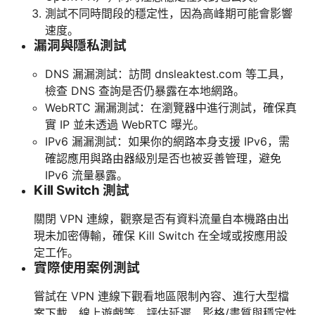
測試不同時間段的穩定性，因為高峰期可能會影響
速度。
漏洞與隱私測試
DNS 漏漏測試：訪問 dnsleaktest.com 等工具，
檢查 DNS 查詢是否仍暴露在本地網路。
WebRTC 漏漏測試：在瀏覽器中進行測試，確保真
實 IP 並未透過 WebRTC 曝光。
IPv6 漏漏測試：如果你的網路本身支援 IPv6，需
確認應用與路由器級別是否也被妥善管理，避免
IPv6 流量暴露。
Kill Switch 測試
關閉 VPN 連線，觀察是否有資料流量自本機路由出
現未加密傳輸，確保 Kill Switch 在全域或按應用設
定工作。
實際使用案例測試
嘗試在 VPN 連線下觀看地區限制內容、進行大型檔
案下載、線上遊戲等，評估延遲、影格/畫質與穩定性