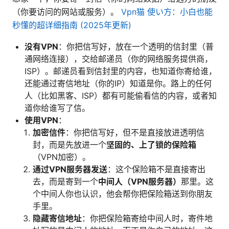
（你要访问的网站或服务）。
Vpn猫 使い方：小白也能
秒懂的超详细指南 (2025年更新)
没有VPN
：你把信写好，放在一个透明的信封里（普
通网络连接），交给邮递员（你的网络服务提供商，
ISP）。邮递员看到信封里的内容，也知道你寄给谁，
还能通过寄信地址（你的IP）知道是你。路上的任何
人（比如黑客、ISP）都有可能偷看信的内容，或者知
道你给谁写了信。
使用VPN
：
加密信件
：你把信写好，但不是直接放进透明信
封，而是先放进一个
坚固的、上了锁的保险箱
（VPN加密）。
通过VPN服务器发送
：这个保险箱不是直接寄出
去，而是寄到一个
中间人（VPN服务器）
那里。这
个中间人你也认识，他会帮你把保险箱送到你朋友
手里。
隐藏寄信地址
：你把保险箱寄给中间人时，寄件地