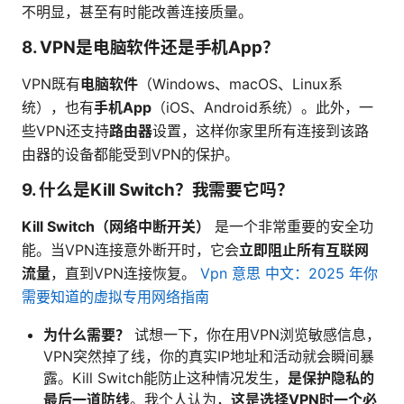
不明显，甚至有时能改善连接质量。
8. VPN是电脑软件还是手机App？
VPN既有
电脑软件
（Windows、macOS、Linux系
统），也有
手机App
（iOS、Android系统）。此外，一
些VPN还支持
路由器
设置，这样你家里所有连接到该路
由器的设备都能受到VPN的保护。
9. 什么是Kill Switch？我需要它吗？
Kill Switch（网络中断开关）
是一个非常重要的安全功
能。当VPN连接意外断开时，它会
立即阻止所有互联网
流量
，直到VPN连接恢复。
Vpn 意思 中文：2025 年你
需要知道的虚拟专用网络指南
为什么需要？
试想一下，你在用VPN浏览敏感信息，
VPN突然掉了线，你的真实IP地址和活动就会瞬间暴
露。Kill Switch能防止这种情况发生，
是保护隐私的
最后一道防线
。我个人认为，
这是选择VPN时一个必