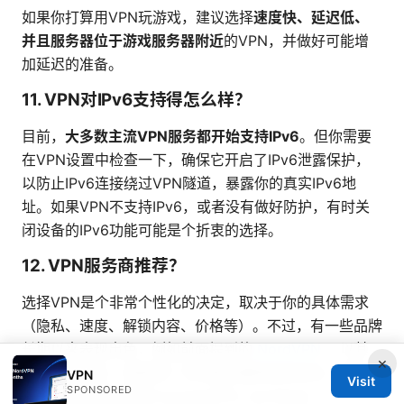
如果你打算用VPN玩游戏，建议选择
速度快、延迟低、
并且服务器位于游戏服务器附近
的VPN，并做好可能增
加延迟的准备。
11. VPN对IPv6支持得怎么样？
目前，
大多数主流VPN服务都开始支持IPv6
。但你需要
在VPN设置中检查一下，确保它开启了IPv6泄露保护，
以防止IPv6连接绕过VPN隧道，暴露你的真实IPv6地
址。如果VPN不支持IPv6，或者没有做好防护，有时关
闭设备的IPv6功能可能是个折衷的选择。
12. VPN服务商推荐？
选择VPN是个非常个性化的决定，取决于你的具体需求
（隐私、速度、解锁内容、价格等）。不过，有一些品牌
长期以来表现出色，例如前面提到的
NordVPN
，以其
×
强大的安全性、速度和广泛的服务器网络而闻名。其他一
VPN
Visit
SPONSORED
些不错的选择还包括 ExpressVPN, Surfshark,