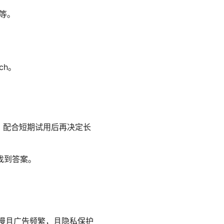
等。
ch。
，配合短期试用后再决定长
找到答案。
度慢且广告频繁，且隐私保护