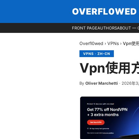
OVERFL0WED
FRONT PAGE
AUTHORS
ABOUT — 
Overfl0wed
›
VPNs
›
Vpn使用
VPNS
·
ZH-CN
Vpn使用方
By
Oliver Marchetti
·
2026年