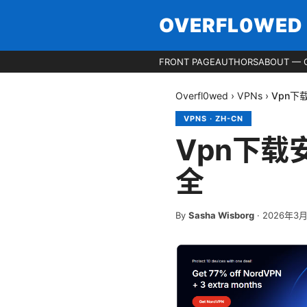
OVERFL0WED
FRONT PAGE
AUTHORS
ABOUT — 
Overfl0wed
›
VPNs
›
Vpn
VPNS
·
ZH-CN
Vpn下
全
By
Sasha Wisborg
·
2026年3