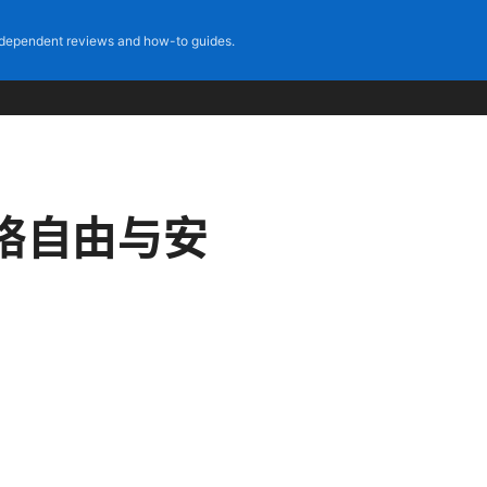
dependent reviews and how-to guides.
络自由与安