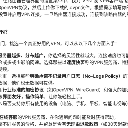
：在路由器管理界面的设置菜单中，找到“VPN”或“VPN客户端”
penVPN协议，然后上传你下载的.ovpn文件。根据提示填写你
设置并启用VPN连接。一旦路由器连接成功，连接到该路由器的
PN？
八门，挑选一个真正好用的VPN，可以从以下几个方面入手：
服务器越多、分布越广
，你选择的灵活性就越大，连接速度也可
接会或多或少影响网速。选择那些以
速度快
著称的VPN服务商，
视频。
之重！选择那些
明确承诺不记录用户日志（No-Logs Policy）
的
数据，他们也无数据可提供。
用
行业标准的加密协议
（如OpenVPN, WireGuard）和强大的
该
界面友好，操作简单
，让你能轻松上手。
PN是否支持你所有使用的设备（电脑、手机、平板、智能电视等
7在线客服
的VPN服务商，在你遇到问题时能及时获得帮助。
较不同服务的价格，并留意是否有
无理由退款政策
（如30天退