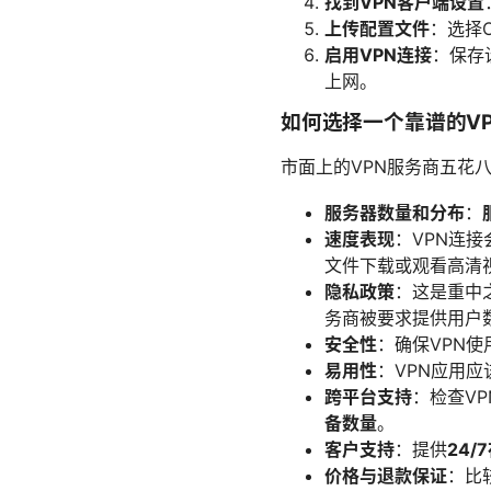
找到VPN客户端设置
上传配置文件
：选择O
启用VPN连接
：保存
上网。
如何选择一个靠谱的V
市面上的VPN服务商五花
服务器数量和分布
：
速度表现
：VPN连
文件下载或观看高清
隐私政策
：这是重中
务商被要求提供用户
安全性
：确保VPN使
易用性
：VPN应用应
跨平台支持
：检查V
备数量
。
客户支持
：提供
24/
价格与退款保证
：比