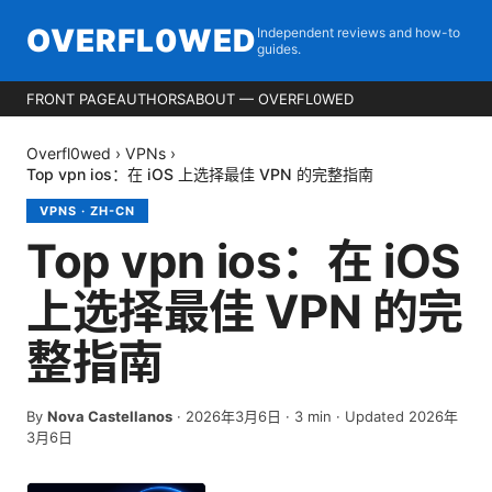
OVERFL0WED
Independent reviews and how-to
guides.
FRONT PAGE
AUTHORS
ABOUT — OVERFL0WED
Overfl0wed
›
VPNs
›
Top vpn ios：在 iOS 上选择最佳 VPN 的完整指南
VPNS
·
ZH-CN
Top vpn ios：在 iOS
上选择最佳 VPN 的完
整指南
By
Nova Castellanos
·
2026年3月6日
·
3
min
· Updated 2026年
3月6日