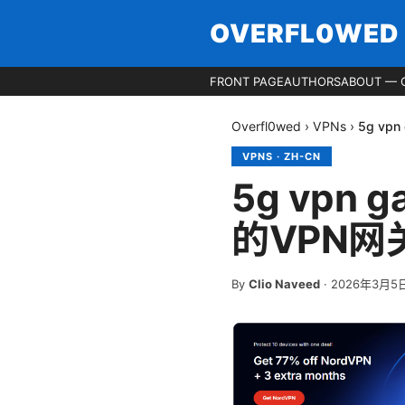
OVERFL0WED
FRONT PAGE
AUTHORS
ABOUT — 
Overfl0wed
›
VPNs
›
5g vp
VPNS
·
ZH-CN
5g vpn 
的VPN网
By
Clio Naveed
·
2026年3月5