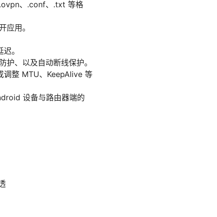
n、.conf、.txt 等格
打开应用。
延迟。
 泄漏防护、以及自动断线保护。
TU、KeepAlive 等
oid 设备与路由器端的
透