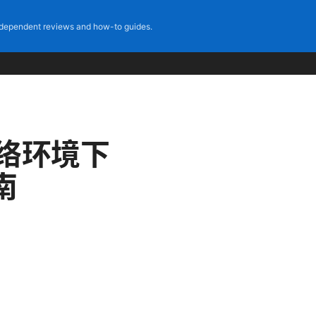
dependent reviews and how-to guides.
5G网络环境下
南