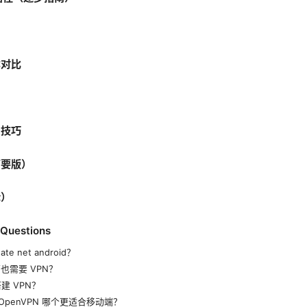
本对比
用技巧
简要版）
论）
 Questions
ate net android？
下也需要 VPN？
么搭建 VPN？
d 与 OpenVPN 哪个更适合移动端？