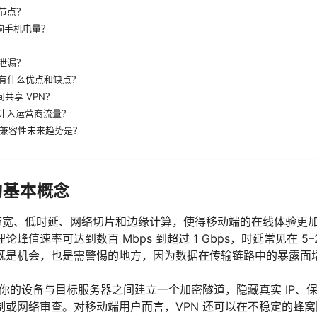
 节点？
影响手机电量？
？
 泄漏？
网关有什么优点和缺点？
间共享 VPN？
是否计入运营商流量？
PN 的兼容性未来趋势是？
 的基本概念
高带宽、低时延、网络切片和边缘计算，使得移动端的在线体验更
峰值速率可达到数百 Mbps 到超过 1 Gbps，时延常见在 5–
既是机会，也是需警惕的地方，因为数据在传输链路中的暴露面
在你的设备与目标服务器之间建立一个加密隧道，隐藏真实 IP、
制或网络审查。对移动端用户而言，VPN 还可以在不稳定的蜂