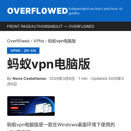
OVERFL0WED
Independent reviews and how-to
guides.
FRONT PAGE
AUTHORS
ABOUT — OVERFL0WED
Overfl0wed
›
VPNs
›
蚂蚁vpn电脑版
VPNS
·
ZH-CN
蚂蚁vpn电脑版
By
Nova Castellanos
·
2026年3月6日
·
1
min
· Updated 2026年3
月6日
蚂蚁vpn电脑版是一款在Windows桌面环境下使用的