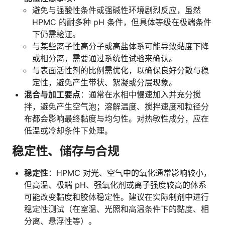
避免与强酸性条件或强碱性环境剧烈反应，虽然
HPMC 的耐多种 pH 条件，但具体等级在极端条件
下仍需验证。
与某些离子性高分子或高盐体系可能导致黏度下降
或相分离，需要通过系统性试验来确认。
与表面活性剂的比例需优化，以确保良好分散与稳
定性，避免产生带状、絮凝或分层现象。
混合与加工要点
：通常在水相中慢速加入并充分搅
拌，避免产生空气泡；溶解温度、搅拌速度和粒径分
布都会影响最终黏度与均匀性。对热敏性成分，应在
低温或冷却条件下处理。
稳定性、储存与合规
稳定性
：HPMC 对光、空气中的氧化通常影响较小，
但高温、极端 pH、强氧化剂或离子强度较高的体系
可能改变黏度和胶体稳定性。建议在实际制剂中进行
稳定性测试（在室温、光照和高温条件下的黏度、相
分离、悬浮性等）。