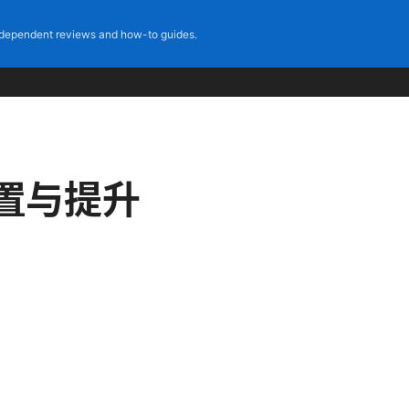
dependent reviews and how-to guides.
设置与提升