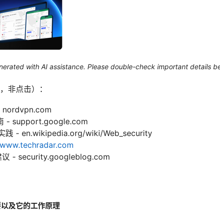
generated with AI assistance. Please double-check important details b
，非点击）：
nordvpn.com
upport.google.com
 en.wikipedia.org/wiki/Web_security
www.techradar.com
 security.googleblog.com
重要以及它的工作原理