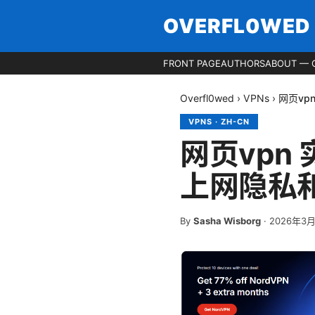
OVERFL0WED
FRONT PAGE
AUTHORS
ABOUT — 
Overfl0wed
›
VPNs
›
网页v
VPNS
·
ZH-CN
网页vpn
上网隐私
By
Sasha Wisborg
·
2026年3