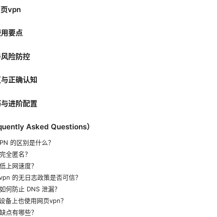
页vpn
使用要点
与风险防控
区与正确认知
巧与进阶配置
ntly Asked Questions）
VPN 的区别是什么？
否完全匿名？
降低上网速度？
vpn 的无日志政策是否可信？
如何防止 DNS 泄漏？
设备上也使用网页vpn？
优缺点有哪些？