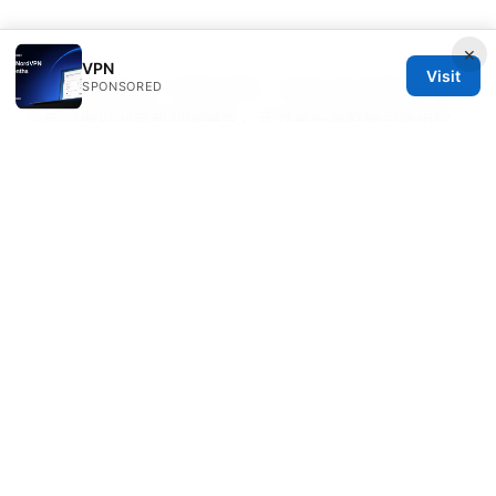
×
VPN
Visit
如果你对极星vpn 有更多问题，欢迎在评论区留言，我
SPONSORED
会结合最近的更新为你解答，并分享实测数据与使用经
验。希望这份指南能帮助你更高效地获得安全、稳定、畅
快的上网体验。
© Overfl0wed 2026
Overfl0wed Ltd.
100 Atlantic Avenue
Boston, MA, 02110
US
press@overfl0wed.com
+1-206-555-0110