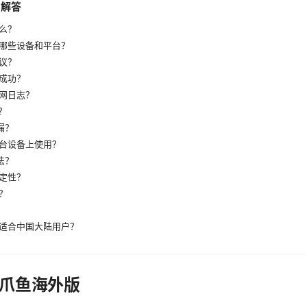
与解答
么？
哪些设备和平台？
议？
成功？
网日志？
h？
漏？
台设备上使用？
法？
定性？
？
适合中国大陆用户？
爪鱼海外版