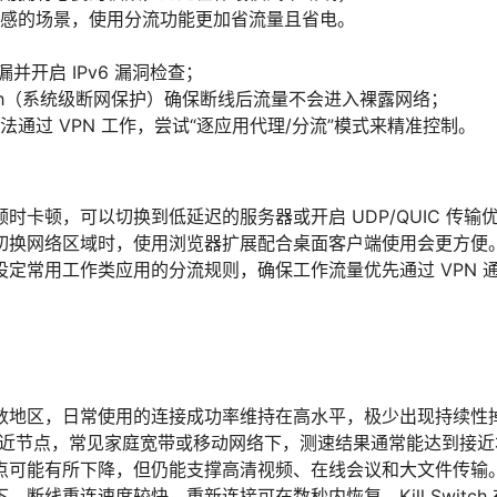
感的场景，使用分流功能更加省流量且省电。
漏并开启 IPv6 漏洞检查；
Switch（系统级断网保护）确保断线后流量不会进入裸露网络；
法通过 VPN 工作，尝试“逐应用代理/分流”模式来精准控制。
时卡顿，可以切换到低延迟的服务器或开启 UDP/QUIC 传输
切换网络区域时，使用浏览器扩展配合桌面客户端使用会更方便
定常用工作类应用的分流规则，确保工作流量优先通过 VPN 
数地区，日常使用的连接成功率维持在高水平，极少出现持续性
就近节点，常见家庭宽带或移动网络下，测速结果通常能达到接近本
点可能有所下降，但仍能支撑高清视频、在线会议和大文件传输
，断线重连速度较快，重新连接可在数秒内恢复，Kill Switc