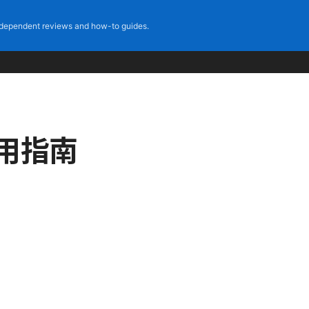
dependent reviews and how-to guides.
用指南