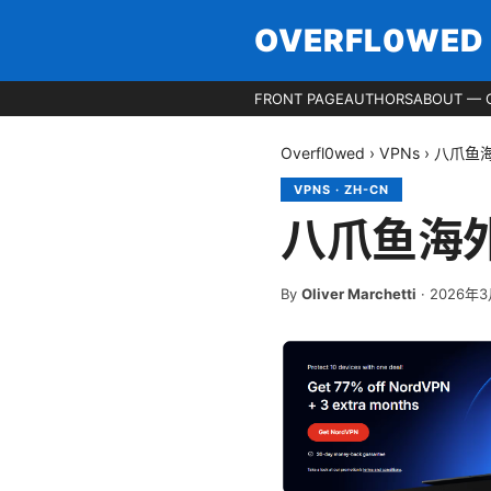
OVERFL0WED
FRONT PAGE
AUTHORS
ABOUT — 
Overfl0wed
›
VPNs
›
八爪鱼
VPNS
·
ZH-CN
八爪鱼海
By
Oliver Marchetti
·
2026年