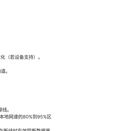
优化（若设备支持）。
。
通道。
掉线。
地网速的80%到95%区
。
h 在断线时有效阻断数据暴